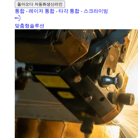
돌아오다 자동화생산라인
통합 - 레이저
통합 - 타각
통합 - 스크라이빙
맞춤형솔루션