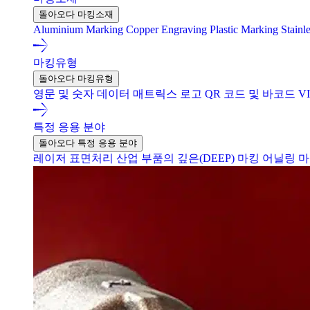
돌아오다 마킹소재
Aluminium Marking
Copper Engraving
Plastic Marking
Stainl
마킹유형
돌아오다 마킹유형
영문 및 숫자
데이터 매트릭스
로고
QR 코드 및 바코드
V
특정 응용 분야
돌아오다 특정 응용 분야
레이저 표면처리
산업 부품의 깊은(DEEP) 마킹
어닐링 마킹 (