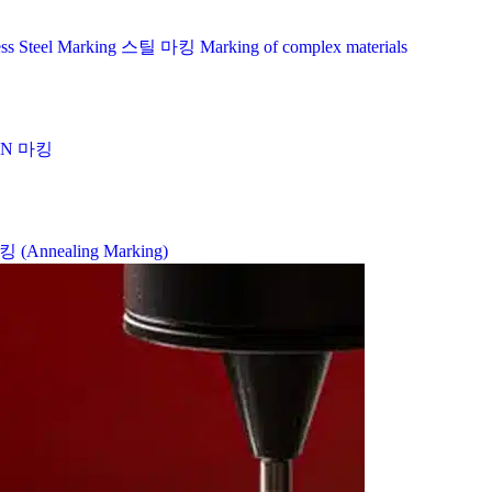
ess Steel Marking
스틸 마킹
Marking of complex materials
IN 마킹
Annealing Marking)