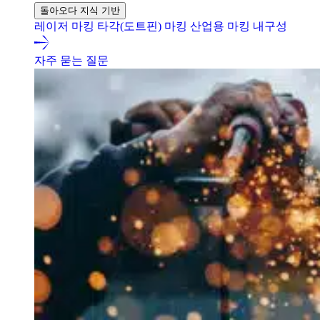
돌아오다 지식 기반
레이저 마킹
타각(도트핀) 마킹
산업용 마킹 내구성
자주 묻는 질문