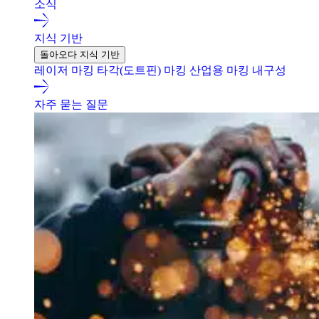
소식
지식 기반
돌아오다 지식 기반
레이저 마킹
타각(도트핀) 마킹
산업용 마킹 내구성
자주 묻는 질문