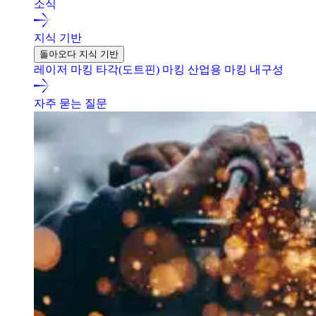
소식
지식 기반
돌아오다 지식 기반
레이저 마킹
타각(도트핀) 마킹
산업용 마킹 내구성
자주 묻는 질문