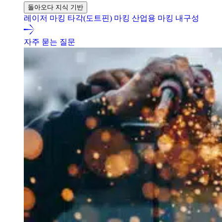
돌아오다 지식 기반
레이저 마킹
타각(도트핀) 마킹
산업용 마킹 내구성
자주 묻는 질문