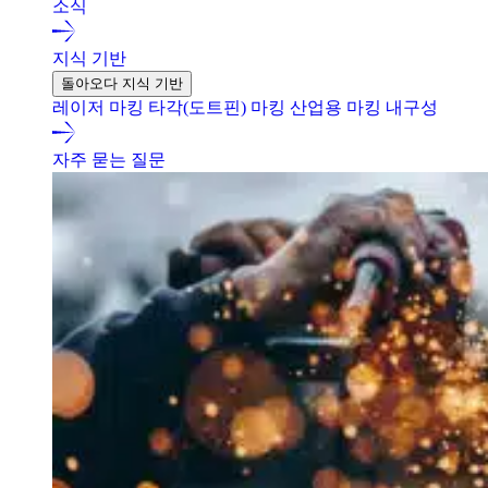
소식
지식 기반
돌아오다 지식 기반
레이저 마킹
타각(도트핀) 마킹
산업용 마킹 내구성
자주 묻는 질문