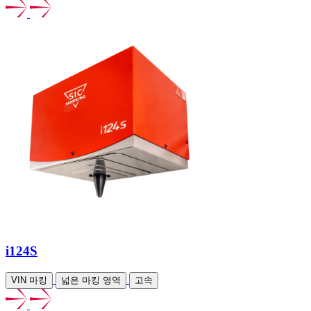
i124S
VIN 마킹
넓은 마킹 영역
고속