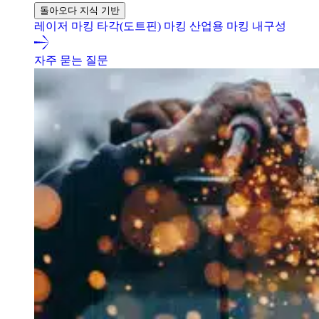
돌아오다 지식 기반
레이저 마킹
타각(도트핀) 마킹
산업용 마킹 내구성
자주 묻는 질문