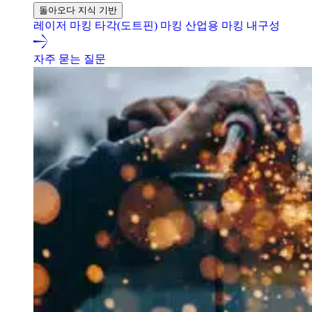
돌아오다 지식 기반
레이저 마킹
타각(도트핀) 마킹
산업용 마킹 내구성
자주 묻는 질문