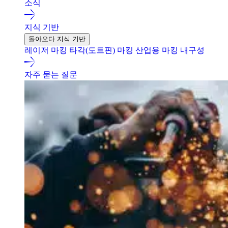
소식
지식 기반
돌아오다 지식 기반
레이저 마킹
타각(도트핀) 마킹
산업용 마킹 내구성
자주 묻는 질문