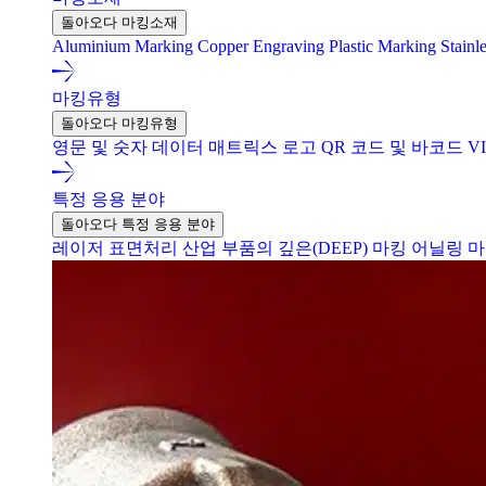
돌아오다 마킹소재
Aluminium Marking
Copper Engraving
Plastic Marking
Stainl
마킹유형
돌아오다 마킹유형
영문 및 숫자
데이터 매트릭스
로고
QR 코드 및 바코드
V
특정 응용 분야
돌아오다 특정 응용 분야
레이저 표면처리
산업 부품의 깊은(DEEP) 마킹
어닐링 마킹 (