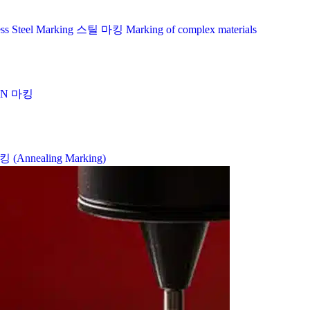
ess Steel Marking
스틸 마킹
Marking of complex materials
IN 마킹
Annealing Marking)