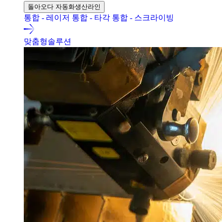
돌아오다 자동화생산라인
통합 - 레이저
통합 - 타각
통합 - 스크라이빙
맞춤형솔루션