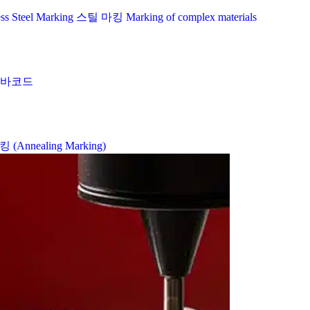
ess Steel Marking
스틸 마킹
Marking of complex materials
및 바코드
Annealing Marking)