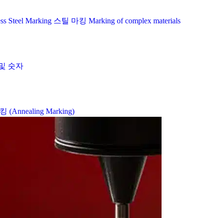
ess Steel Marking
스틸 마킹
Marking of complex materials
및 숫자
Annealing Marking)