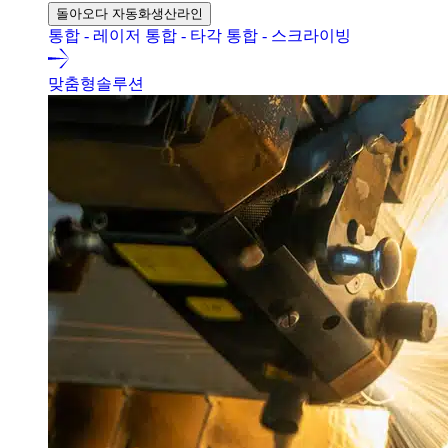
돌아오다 자동화생산라인
통합 - 레이저
통합 - 타각
통합 - 스크라이빙
맞춤형솔루션