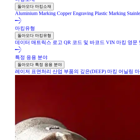
돌아오다 마킹소재
Aluminium Marking
Copper Engraving
Plastic Marking
Stainl
마킹유형
돌아오다 마킹유형
데이터 매트릭스
로고
QR 코드 및 바코드
VIN 마킹
영문 
특정 응용 분야
돌아오다 특정 응용 분야
레이저 표면처리
산업 부품의 깊은(DEEP) 마킹
어닐링 마킹 (